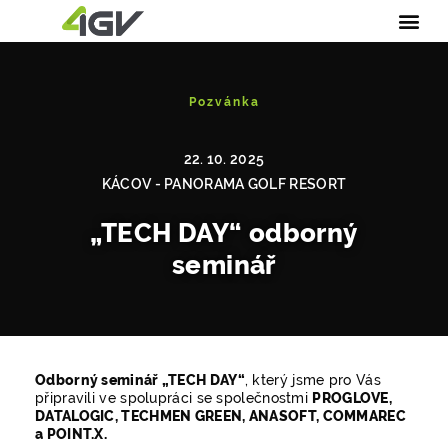
Pozvánka
22. 10. 2025
KÁCOV - PANORAMA GOLF RESORT
„TECH DAY“ odborný
seminář
Odborný seminář „TECH DAY“
, který jsme pro Vás
připravili ve spolupráci se společnostmi
PROGLOVE,
DATALOGIC, TECHMEN GREEN, ANASOFT, COMMAREC
a POINT.X.