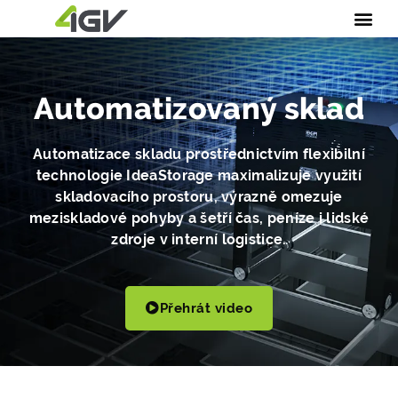
Automatizovaný sklad
Automatizace skladu prostřednictvím flexibilní
technologie IdeaStorage maximalizuje využití
skladovacího prostoru, výrazně omezuje
meziskladové pohyby a šetří čas, peníze i lidské
zdroje v interní logistice.
Přehrát video